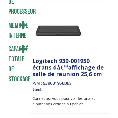
de
processeur
Mémoire
interne
Capacité
totale
Logitech 939-001950
écrans dâ€™affichage de
de
salle de reunion 25,6 cm
stockage
P/N : 939001950DES
Stock : 1
Connectez-vous pour voir les prix et
ajouter vos articles au panier