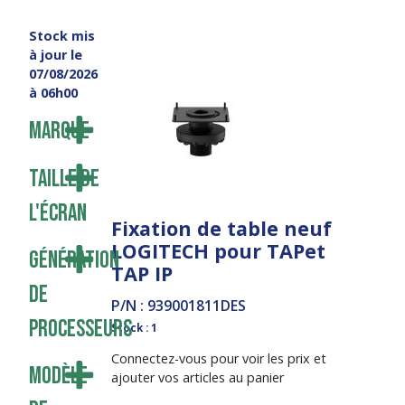
Stock mis
à jour le
07/08/2026
à 06h00
Marque
Taille de
l'écran
Fixation de table neuf
LOGITECH pour TAPet
Génération
TAP IP
de
P/N : 939001811DES
processeurs
Stock : 1
Connectez-vous pour voir les prix et
Modèle
ajouter vos articles au panier